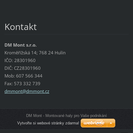
Kontakt
DM Mont s.r.o.
Kroměřížská 14; 768 24 Hulín
IČO: 28301960
DIČ: CZ28301960
Mob: 607 566 344
Fax: 573 332 739
dmmont@d
mmont.cz
DM Mont - Montované haly pro Vaše podnikání
Vytvořte si webové stránky zdarma!