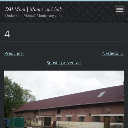
DM Mont | Montované haly
Dodávka a Montáž Montovaných hal
4
Předchozí
Následující
Spustit prezentaci