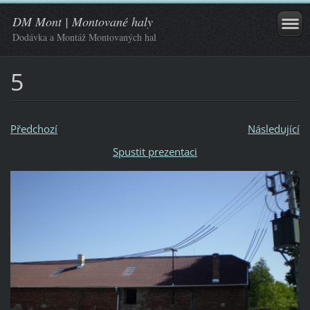
DM Mont | Montované haly
Dodávka a Montáž Montovaných hal
5
Předchozí
Následující
Spustit prezentaci