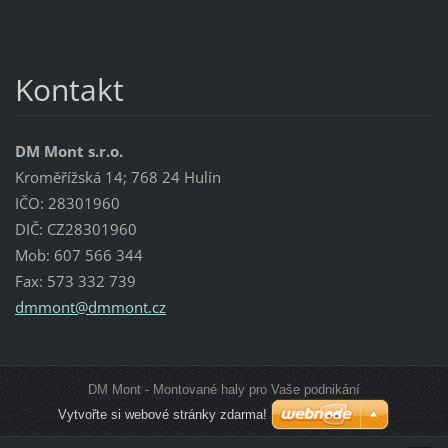
Kontakt
DM Mont s.r.o.
Kroměřížská 14; 768 24 Hulín
IČO: 28301960
DIČ: CZ28301960
Mob: 607 566 344
Fax: 573 332 739
dmmont@d
mmont.cz
DM Mont - Montované haly pro Vaše podnikání
Vytvořte si webové stránky zdarma!